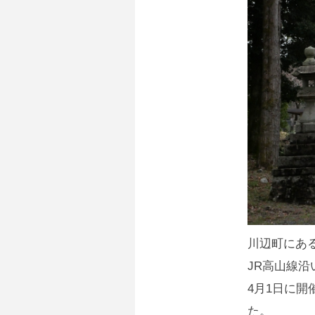
川辺町にあ
JR高山線沿
4月1日に
た。