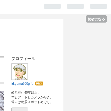
読者になる
プロフィール
』
id:yama300gifu
はて
なブ
岐阜在住40年以上。
本とアートとカメラが好き。
ログ
週末は絶景スポットめぐり。
Pro