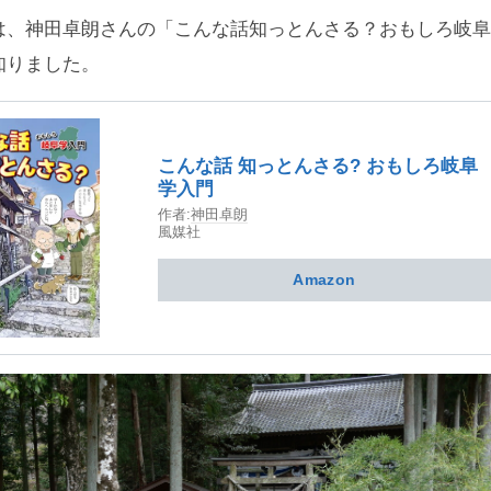
は、神田卓朗さんの「こんな話知っとんさる？おもしろ岐阜
知りました。
こんな話 知っとんさる? おもしろ岐阜
学入門
作者:
神田卓朗
風媒社
Amazon