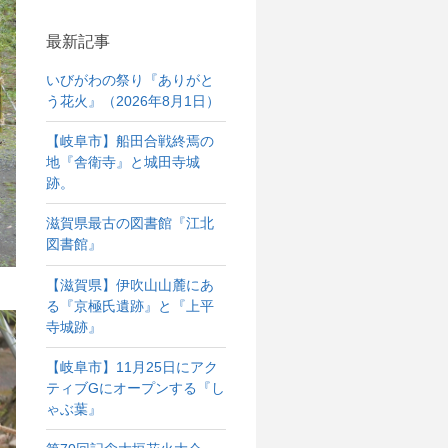
最新記事
いびがわの祭り『ありがと
う花火』（2026年8月1日）
【岐阜市】船田合戦終焉の
地『舎衛寺』と城田寺城
跡。
滋賀県最古の図書館『江北
図書館』
【滋賀県】伊吹山山麓にあ
る『京極氏遺跡』と『上平
寺城跡』
【岐阜市】11月25日にアク
ティブGにオープンする『し
ゃぶ葉』