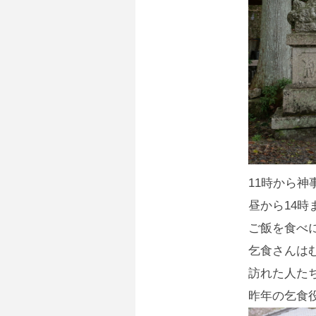
11時から神
昼から14
ご飯を食べ
乞食さんは
訪れた人た
昨年の乞食