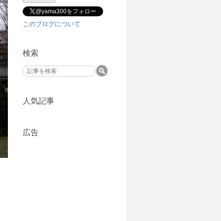
@yama300をフォロー
このブログについて
検索
人気記事
広告