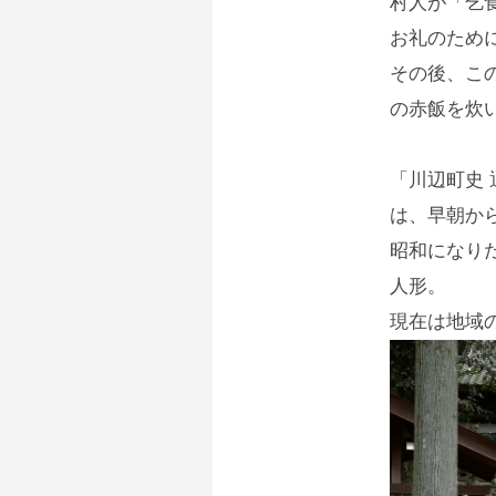
村人が「乞
お礼のため
その後、こ
の赤飯を炊
「川辺町史
は、早朝か
昭和になり
人形。
現在は地域