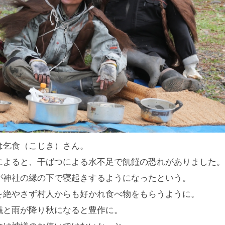
は乞食（こじき）さん。
によると、干ばつによる水不足で飢饉の恐れがありました。
が神社の縁の下で寝起きするようになったという。
を絶やさず村人からも好かれ食べ物をもらうように。
議と雨が降り秋になると豊作に。