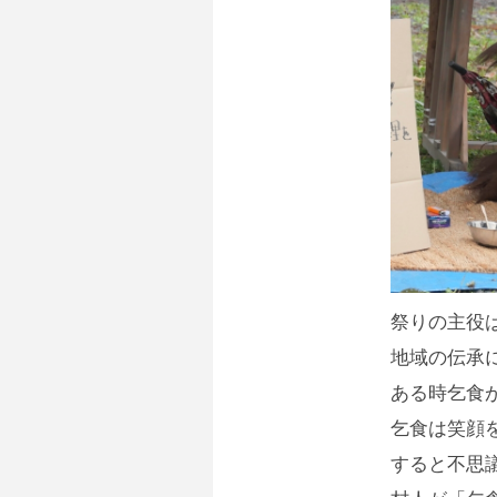
祭りの主役
地域の伝承
ある時乞食
乞食は笑顔
すると不思