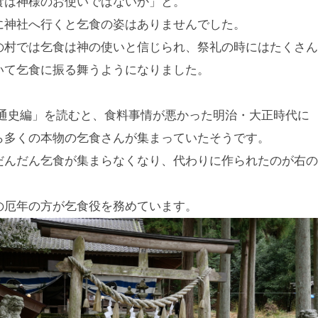
食は神様のお使いではないか」と。
に神社へ行くと乞食の姿はありませんでした。
の村では乞食は神の使いと信じられ、祭礼の時にはたくさん
いて乞食に振る舞うようになりました。
 通史編」を読むと、食料事情が悪かった明治・大正時代に
ら多くの本物の乞食さんが集まっていたそうです。
だんだん乞食が集まらなくなり、代わりに作られたのが右の
の厄年の方が乞食役を務めています。