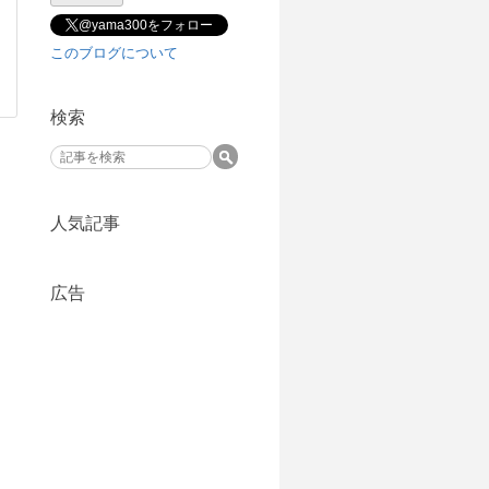
@yama300をフォロー
このブログについて
検索
人気記事
広告