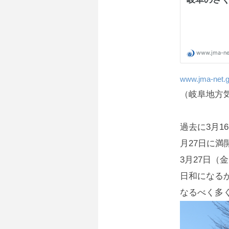
www.jma-net.g
（岐阜地方
過去に3月1
月27日に満
3月27日（
日和になる
なるべく多