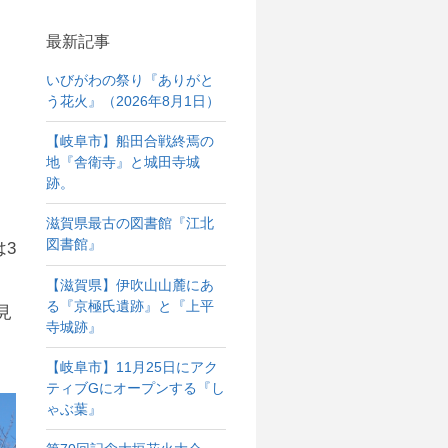
最新記事
いびがわの祭り『ありがと
う花火』（2026年8月1日）
【岐阜市】船田合戦終焉の
地『舎衛寺』と城田寺城
跡。
滋賀県最古の図書館『江北
図書館』
は3
【滋賀県】伊吹山山麓にあ
る『京極氏遺跡』と『上平
見
寺城跡』
【岐阜市】11月25日にアク
ティブGにオープンする『し
ゃぶ葉』