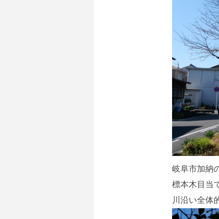
岐阜市加納
標本木目当
川沿い全体