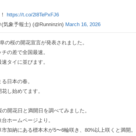
せ！
https://t.co/2l8TePxFJ6
気象予報士) (@Runninzin)
March 16, 2026
岐阜の桜の開花宣言が発表されました。
ッチの差で全国最速。
最速タイに並びます。
まる日本の春。
開花し始めてます。
の桜の開花日と満開日を調べてみました。
象台ホームページより。
市加納にある標本木が5〜6輪咲き、80%以上咲くと満開。