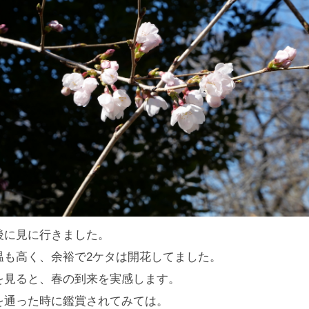
後に見に行きました。
温も高く、余裕で2ケタは開花してました。
を見ると、春の到来を実感します。
を通った時に鑑賞されてみては。