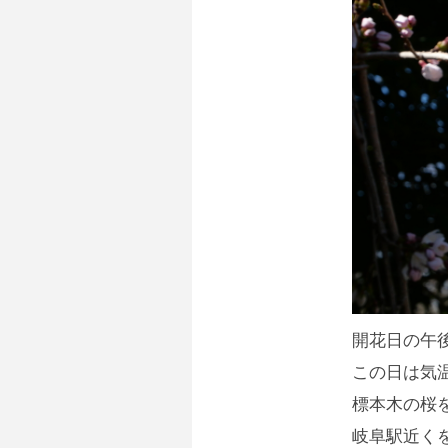
開花日の午
この日は気
標本木の桜
岐阜駅近く