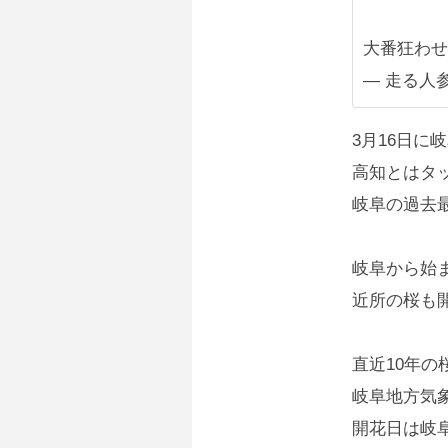
大番狂わ
— 走る人参(
3月16日に
高知とはタ
岐阜の過去
岐阜から始
近所の桜も
直近10年
岐阜地方気
開花日は岐阜