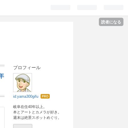
読者になる
プロフィール
年
id:yama300gifu
はて
なブ
岐阜在住40年以上。
本とアートとカメラが好き。
ログ
週末は絶景スポットめぐり。
Pro