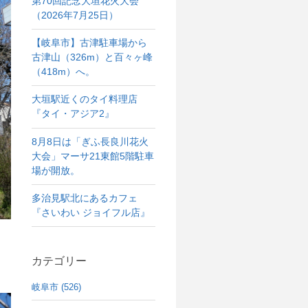
第70回記念大垣花火大会
（2026年7月25日）
【岐阜市】古津駐車場から
古津山（326m）と百々ヶ峰
（418m）へ。
大垣駅近くのタイ料理店
『タイ・アジア2』
8月8日は「ぎふ長良川花火
大会」マーサ21東館5階駐車
場が開放。
多治見駅北にあるカフェ
『さいわい ジョイフル店』
カテゴリー
岐阜市 (526)