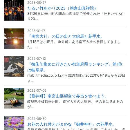
2023-08-27
たるい竹あかり2023（朝倉山真禅院）
8月26日に垂井町の朝倉山真禅院で開催された「たるい竹あか
り20…
2023-01-17
『南宮大社』の日の出と大絵馬と花手水。
1月15日は小正月。 垂井町にある南宮大社へ参拝してきまし
た。 …
2022-07-12
『御朱印集めに行きたい都道府県ランキング』第1位
は岐阜県。
nlab.itmedia.co.jp ねとらぼ調査隊が2022年6月19日から26日
ま…
2022-07-06
【垂井町】南宮山展望台で弁当を食べよう。
岐阜県不破郡垂井町。 南宮大社の大鳥居。 その奥に見えるの
が…
2022-05-30
お花の入れ替えがまめな『御井神社』の花手水。
各務原市の御井神社（みいじんじゃ）へ参拝してきました。 各